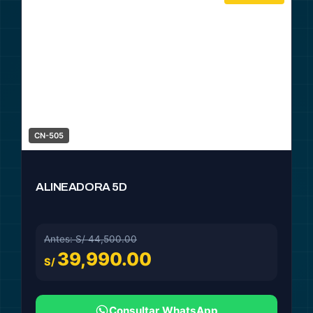
CN-505
ALINEADORA 5D
Antes: S/ 44,500.00
39,990.00
S/
Consultar WhatsApp