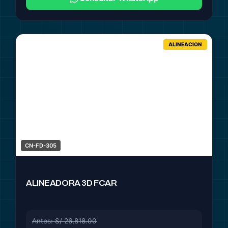
ALINEACION
CN-FD-305
ALINEADORA 3D FCAR
Antes: S/ 26,818.00