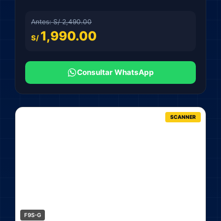
Antes: S/ 2,490.00
1,990.00
S/
Consultar WhatsApp
SCANNER
F9S-G