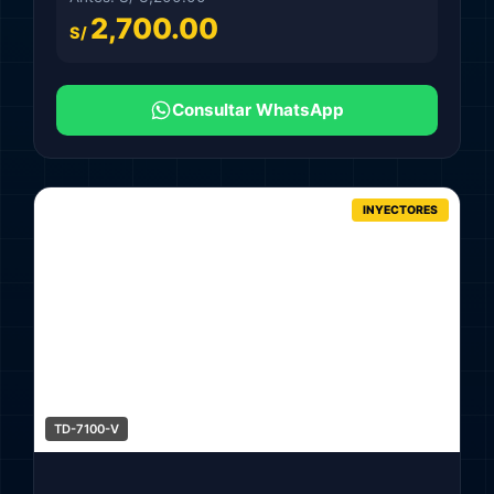
2,700.00
S/
Consultar WhatsApp
INYECTORES
TD-7100-V