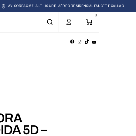
AV. CORPAC MZ. A LT. 10 URB. AÉREO RESIDENCIAL FAUCETT CALLAO
0
ORA
DA 5D –