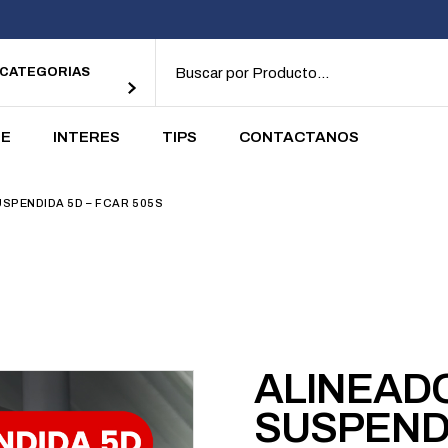
alores
Terminos y
Tutoriales
Condiciones
 CATEGORÍAS
Politica de privacidad
Nuestras Tiendas
DE
INTERES
TIPS
CONTACTANOS
alores
Terminos y
Tutoriales
SPENDIDA 5D – FCAR 505S
Condiciones
Politica de privacidad
Nuestras Tiendas
ALINEAD
SUSPENDI