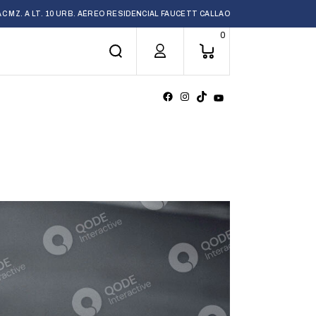
AC MZ. A LT. 10 URB. AÉREO RESIDENCIAL FAUCETT CALLAO
0