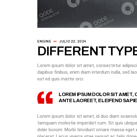
ENGINE
JULIO 22, 2024
DIFFERENT TYP
Lorem ipsum dolor sit amet, consectetur adipiscing 
dapibus finibus, enim diam interdum nulla, sed la
est ed quis mattis orci.
LOREM IPSUM DOLOR SIT AMET, 
ANTE LAOREET, ELEIFEND SAPIE
Lorem ipsum dolor sit amet, id duo diam scaevola
tamquam molestie imperdiet cum. Sit quis ubique e
doler bovum. Morbi tincidunt ornare massa eget e
placerat. Lacus viverra vitae sequat ac felis do