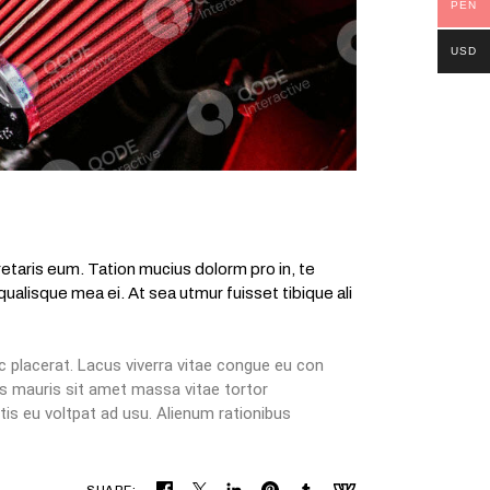
PEN
USD
retaris eum. Tation mucius dolorm pro in, te
ualisque mea ei. At sea utmur fuisset tibique ali
c placerat. Lacus viverra vitae congue eu con
 is mauris sit amet massa vitae tortor
tis eu voltpat ad usu. Alienum rationibus
SHARE: