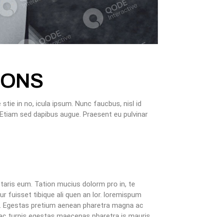
IONS
stie in no, icula ipsum. Nunc faucbus, nisl id
. Etiam sed dapibus augue. Praesent eu pulvinar
taris eum. Tation mucius dolorm pro in, te
r fuisset tibique ali quen an lor. loremispum
in. Egestas pretium aenean pharetra magna ac
e ac turpis egestas maecenas pharetra is mauris