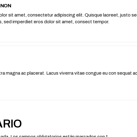
ANON
or sit amet, consectetur adipiscing elit. Quisque laoreet, justo se
elis, sed imperdiet eros dolor sit amet, consect tempor.
 magna ac placerat. Lacus viverra vitae congue eu con sequat ac f
ARIO
cada.
Los campos obligatorios están marcados con
*