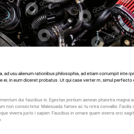
, ad usu alienum rationibus philosophia, ad etiam corrumpit inte rp
ei, in eum diceret probatus. Ut qui case verter m, simul perfecto q
e fermentum dui faucibus in. Egestas pretium aenean pharetra magna a
ctum non consectetur. Malesuada fames ac tu retra convallis. Facilis
ue viverra justo i sapien. Faucibus in ornare quam viverra orci sagit
.