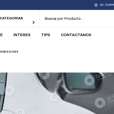
AV. CORP
alores
Terminos y
Tutoriales
Condiciones
 CATEGORÍAS
Politica de privacidad
Nuestras Tiendas
DE
INTERES
TIPS
CONTACTANOS
alores
Terminos y
Tutoriales
NSMISSIONS
Condiciones
Politica de privacidad
Nuestras Tiendas