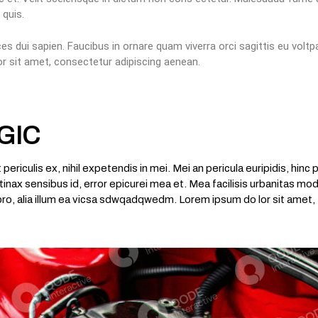
 quis.
ces dui sapien. Faucibus in ornare quam viverra orci sagittis eu vol
 sit amet, consectetur adipiscing aenean.
GIC
riculis ex, nihil expetendis in mei. Mei an pericula euripidis, hinc pa
tinax sensibus id, error epicurei mea et. Mea facilisis urbanitas moder
 pro, alia illum ea vicsa sdwqadqwedm. Lorem ipsum do lor sit amet,