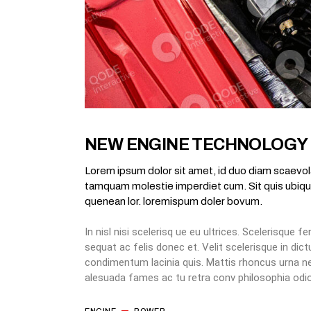
NEW ENGINE TECHNOLOGY
Lorem ipsum dolor sit amet, id duo diam scaevola
tamquam molestie imperdiet cum. Sit quis ubique 
quenean lor. loremispum doler bovum.
In nisl nisi scelerisq ue eu ultrices. Scelerisqu
sequat ac felis donec et. Velit scelerisque in di
condimentum lacinia quis. Mattis rhoncus urna neq
alesuada fames ac tu retra conv philosophia odio
ENGINE
POWER