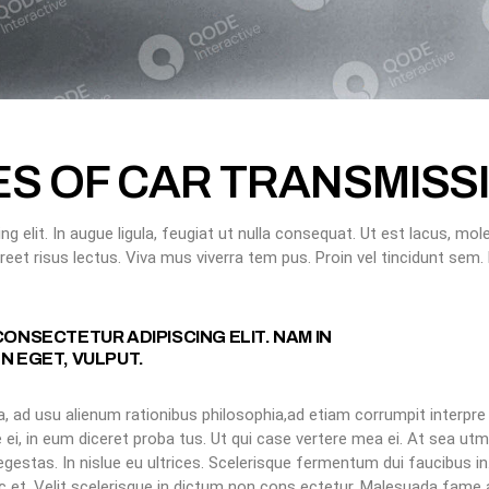
ES OF CAR TRANSMISS
elit. In augue ligula, feugiat ut nulla consequat. Ut est lacus, mole 
oreet risus lectus. Viva mus viverra tem pus. Proin vel tincidunt sem
CONSECTETUR ADIPISCING ELIT. NAM IN
N EGET, VULPUT.
, ad usu alienum rationibus philosophia,ad etiam corrumpit interpre 
i, in eum diceret proba tus. Ut qui case vertere mea ei. At sea utmu
gestas. In nislue eu ultrices. Scelerisque fermentum dui faucibus 
nec et. Velit scelerisque in dictum non cons ectetur. Malesuada fam