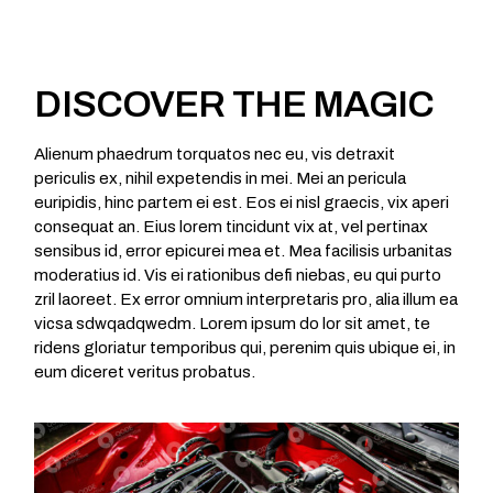
DISCOVER THE MAGIC
Alienum phaedrum torquatos nec eu, vis detraxit
periculis ex, nihil expetendis in mei. Mei an pericula
euripidis, hinc partem ei est. Eos ei nisl graecis, vix aperi
consequat an. Eius lorem tincidunt vix at, vel pertinax
sensibus id, error epicurei mea et. Mea facilisis urbanitas
moderatius id. Vis ei rationibus defi niebas, eu qui purto
zril laoreet. Ex error omnium interpretaris pro, alia illum ea
vicsa sdwqadqwedm. Lorem ipsum do lor sit amet, te
ridens gloriatur temporibus qui, perenim quis ubique ei, in
eum diceret veritus probatus.