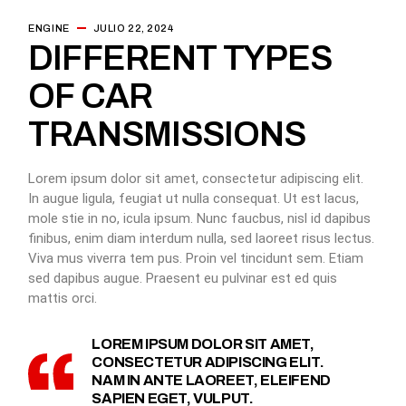
ENGINE
JULIO 22, 2024
DIFFERENT TYPES
OF CAR
TRANSMISSIONS
Lorem ipsum dolor sit amet, consectetur adipiscing elit.
In augue ligula, feugiat ut nulla consequat. Ut est lacus,
mole stie in no, icula ipsum. Nunc faucbus, nisl id dapibus
finibus, enim diam interdum nulla, sed laoreet risus lectus.
Viva mus viverra tem pus. Proin vel tincidunt sem. Etiam
sed dapibus augue. Praesent eu pulvinar est ed quis
mattis orci.
LOREM IPSUM DOLOR SIT AMET,
CONSECTETUR ADIPISCING ELIT.
NAM IN ANTE LAOREET, ELEIFEND
SAPIEN EGET, VULPUT.