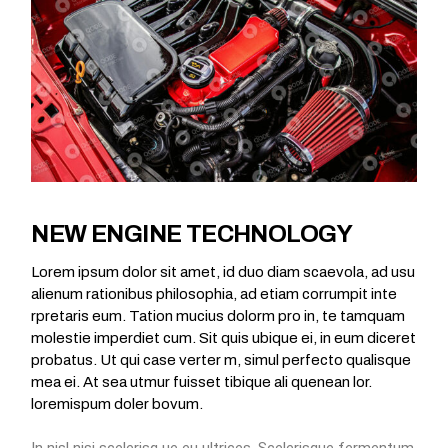
NEW ENGINE TECHNOLOGY
Lorem ipsum dolor sit amet, id duo diam scaevola, ad usu
alienum rationibus philosophia, ad etiam corrumpit inte
rpretaris eum. Tation mucius dolorm pro in, te tamquam
molestie imperdiet cum. Sit quis ubique ei, in eum diceret
probatus. Ut qui case verter m, simul perfecto qualisque
mea ei. At sea utmur fuisset tibique ali quenean lor.
loremispum doler bovum.
In nisl nisi scelerisq ue eu ultrices. Scelerisque fermentum