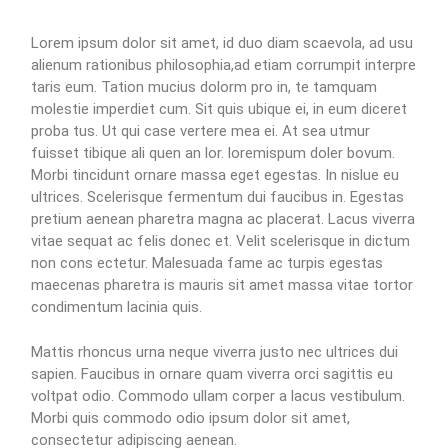
Lorem ipsum dolor sit amet, id duo diam scaevola, ad usu
alienum rationibus philosophia,ad etiam corrumpit interpre
taris eum. Tation mucius dolorm pro in, te tamquam
molestie imperdiet cum. Sit quis ubique ei, in eum diceret
proba tus. Ut qui case vertere mea ei. At sea utmur
fuisset tibique ali quen an lor. loremispum doler bovum.
Morbi tincidunt ornare massa eget egestas. In nislue eu
ultrices. Scelerisque fermentum dui faucibus in. Egestas
pretium aenean pharetra magna ac placerat. Lacus viverra
vitae sequat ac felis donec et. Velit scelerisque in dictum
non cons ectetur. Malesuada fame ac turpis egestas
maecenas pharetra is mauris sit amet massa vitae tortor
condimentum lacinia quis.
Mattis rhoncus urna neque viverra justo nec ultrices dui
sapien. Faucibus in ornare quam viverra orci sagittis eu
voltpat odio. Commodo ullam corper a lacus vestibulum.
Morbi quis commodo odio ipsum dolor sit amet,
consectetur adipiscing aenean.